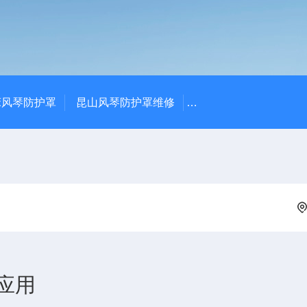
床风琴防护罩
昆山风琴防护罩维修
常州排屑机-常州庆尔
应用