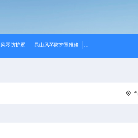
床风琴防护罩
昆山风琴防护罩维修
常州排屑机-常州庆尔
当