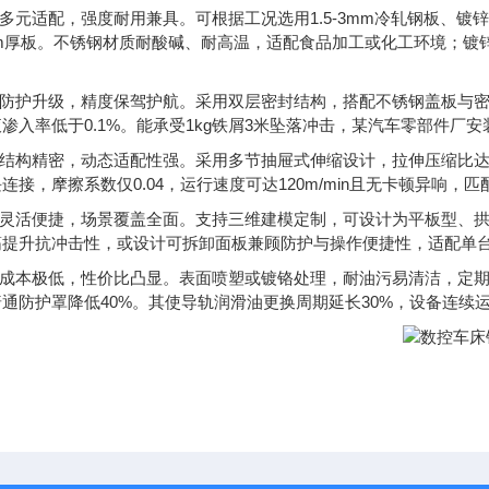
质多元适配，强度耐用兼具。可根据工况选用1.5-3mm冷轧钢板、镀锌钢
mm厚板。不锈钢材质耐酸碱、耐高温，适配食品加工或化工环境；镀
维防护升级，精度保驾护航。采用双层密封结构，搭配不锈钢盖板与密封
渗入率低于0.1%。能承受1kg铁屑3米坠落冲击，某汽车零部件厂
缩结构精密，动态适配性强。采用多节抽屉式伸缩设计，拉伸压缩比达3
连接，摩擦系数仅0.04，运行速度可达120m/min且无卡顿异响，
制灵活便捷，场景覆盖全面。支持三维建模定制，可设计为平板型、拱
筋提升抗冲击性，或设计可拆卸面板兼顾防护与操作便捷性，适配单
运维成本极低，性价比凸显。表面喷塑或镀铬处理，耐油污易清洁，定
通防护罩降低40%。其使导轨润滑油更换周期延长30%，设备连续