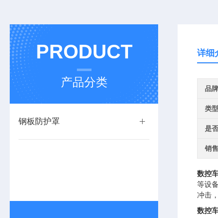
PRODUCT
详细
产品分类
品
类
钢板防护罩
是
销
数控
等设
冲击
数控