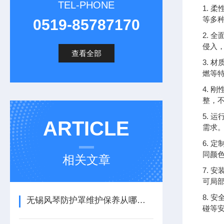
TEL-PHONE
1. 
等多
0519-85787170
2.
侵入，
查看全部
3. 
燃等
4.
整，
5.
ARTICLE
需求
6.
同颜
相关文章
7.
可局
8.
无锡风琴防护罩维护保养从哪里着手？
碰等