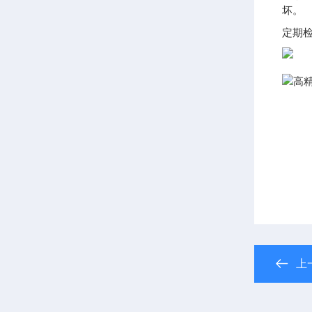
坏。
定期
上