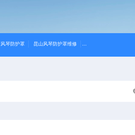
床风琴防护罩
昆山风琴防护罩维修
常州排屑机-常州庆尔