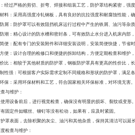
工艺：经过严格的剪切、折弯、焊接和组装工艺，防护罩结构紧密，强
优质材料：采用高强度冷轧钢板，具有良好的抗拉强度和耐腐蚀性能，
防尘防屑：防护罩可以有效阻挡机床运行过程中产生的铁屑、油污等杂
防水防潮：精心设计的防水槽和密封条，可有效防止水分进入机床内部
安装简便：配有专门的安装附件和详细安装说明，安装简便快捷，节省
维护方便：设计合理的检修口和便捷的拆卸结构，方便定期检查和维护
高性价比：相较于其他材质的防护罩，钢板防护罩具有更高的性价比，
可定制性强：可根据客户实际需求定制不同规格和形状的防护罩，满足
绿色环保：采用环保材料和工艺，符合国家相关环保标准，对环境无害
检查与维护：
次使用设备前后，进行视觉检查，确保没有明显的损坏、裂纹或变形
所有固定件如螺丝、铆钉等没有松动，如果有，应及时紧固。
防护罩表面，去除积聚的灰尘、油污和其他杂质，保持其清洁可以延
深度检查与维护：