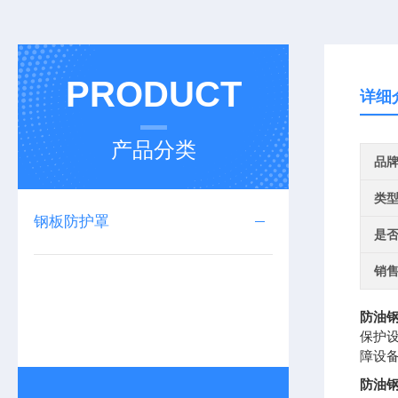
PRODUCT
详细
产品分类
品
类
钢板防护罩
是
销
防油
保护
障设
防油