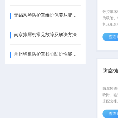
数控车床
无锡风琴防护罩维护保养从哪里着手？
为吸附、
机床配套
高强度磁
南京排屑机常见故障及解决方法
查看
磁性切屑
通过链条
转，将切
常州钢板防护罩核心防护性能优势详解
处，广泛
防腐
防腐蚀磁
吸附、输
床配套排
强度磁辊
查看
性切屑（