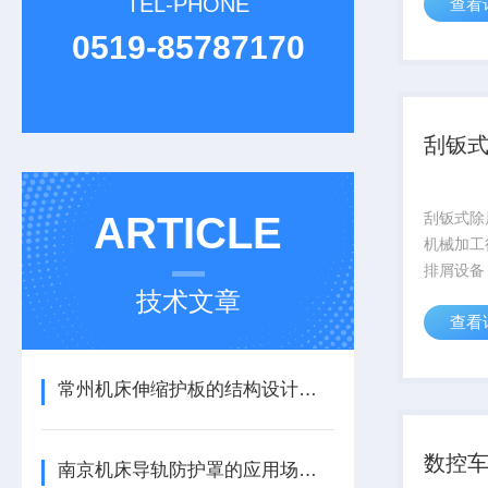
TEL-PHONE
查看
成，依靠
转，将机
0519-85787170
屑（金属
送至指定收
刮钣
ARTICLE
刮钣式除
机械加工
排屑设备
技术文章
条、导轨
查看
成，依靠
转，将机
屑（金属
常州机床伸缩护板的结构设计及选型要点
送至指定收
数控
南京机床导轨防护罩的应用场景及选型要点